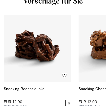
Vorschläge für Sie
Eiweiss
13.528
g
Salz
0.107
g
Energie in kcal
568
kcal
Energie in kJ
2379
kJ
Snacking Rocher dunkel
Snacking Choco
EUR 12.90
EUR 12.90