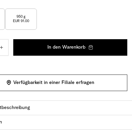
950 g
EUR 91.00
In den Warenkorb
Verfügbarkeit in einer Filiale erfragen
tbeschreibung
ilch gehört zu unseren ersten FrischSchoggi Sorten und
n
mehr als 20 Jahren im Sortiment. Die unwiderstehlich