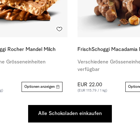
ggi Rocher Mandel Milch
FrischSchoggi Macadamia 
ne Grösseneinheiten
Verschiedene Grösseneinhe
verfügbar
EUR 22.00
Optionen anzeigen
Option
kg)
(EUR 115.79 / 1 kg)
Alle Schokoladen einkaufen