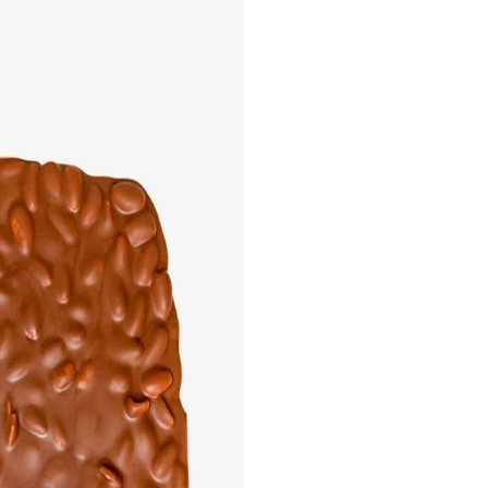
optimal 
grundleg
sofern e