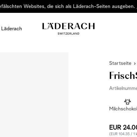
efälschten Websites, die sich als Läderach-Seiten ausgeben.
 Läderach
Startseite
Frisch
Artikelnumm
Schokolade
Milchschoko
Verschenken Sie Fre
Schokolade – eine Ku
klassische
EUR 24.0
(EUR 104.35 / 1 