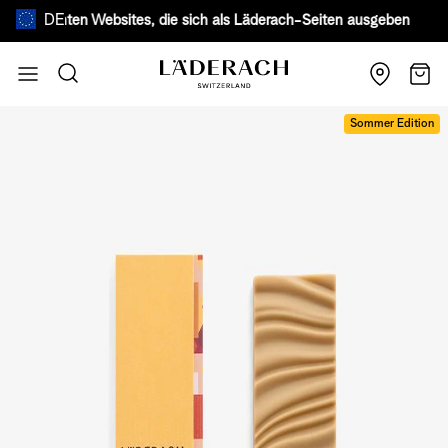
DE
älschten Websites, die sich als Läderach-Seiten ausgeben.
Mehr erfa
Zum Inhalt springen
Suche
Wage
Sommer Edition