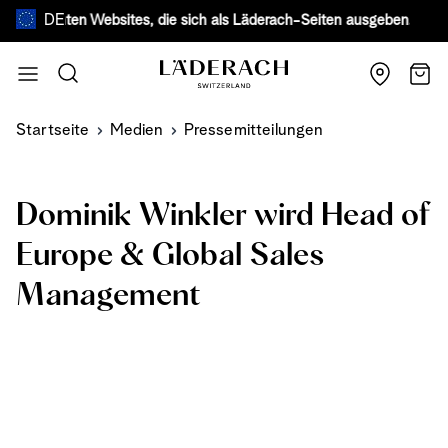
DE
schten Websites, die sich als Läderach-Seiten ausgeben.
Mehr erfahr
Zum Inhalt springen
Suche
Wage
Startseite
Medien
Pressemitteilungen
Dominik Winkler wird Head of
Europe & Global Sales
Management