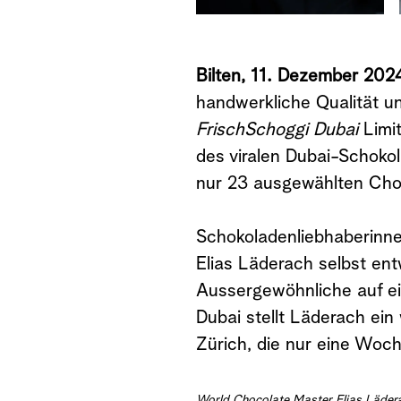
Bilten, 11. Dezember 202
handwerkliche Qualität un
FrischSchoggi Dubai
Limit
des viralen Dubai-Schok
nur 23 ausgewählten Choco
Schokoladenliebhaberinnen
Elias Läderach selbst en
Aussergewöhnliche auf ei
Dubai stellt Läderach ein
Zürich, die nur eine Woc
World Chocolate Master Elias Lädera