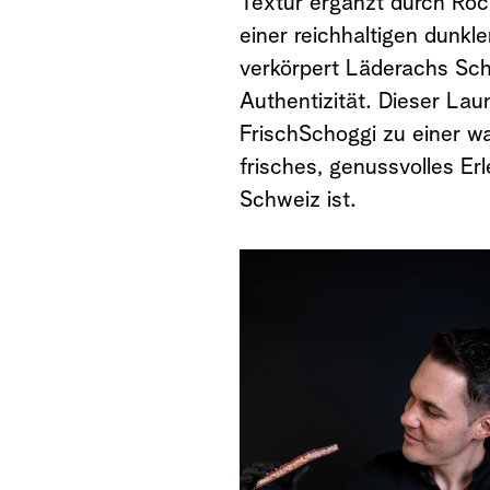
Textur ergänzt durch Roch
einer reichhaltigen dunkl
verkörpert Läderachs Schw
Authentizität. Dieser Lau
FrischSchoggi zu einer w
frisches, genussvolles E
Schweiz ist.