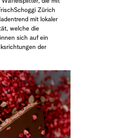
affelsplitter, die mit
 FrischSchoggi Zürich
adentrend mit lokaler
tät, welche die
nnen sich auf ein
cksrichtungen der