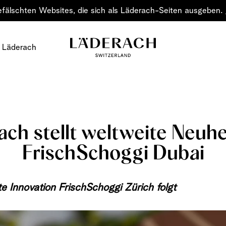
efälschten Websites, die sich als Läderach-Seiten ausgeben.
 Läderach
ch stellt weltweite Neuhe
FrischSchoggi Dubai
Schokolade
te Innovation FrischSchoggi Zürich folgt
Verschenken Sie Fre
Schokolade – eine Ku
klassische