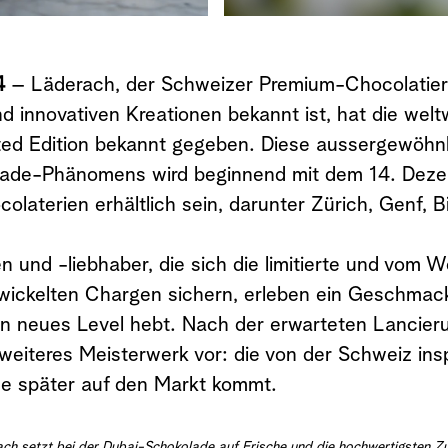
4
– Läderach, der Schweizer Premium-Chocolatier,
d innovativen Kreationen bekannt ist, hat die welt
ed Edition bekannt gegeben. Diese aussergewöhnl
olade-Phänomens wird beginnend mit dem 14. Deze
laterien erhältlich sein, darunter Zürich, Genf, 
 und -liebhaber, die sich die limitierte und vom 
twickelten Chargen sichern, erleben ein Geschmack
n neues Level hebt. Nach der erwarteten Lancier
 weiteres Meisterwerk vor: die von der Schweiz ins
he später auf den Markt kommt.
ch setzt bei der Dubai-Schokolade auf Frische und die hochwertigsten Zu