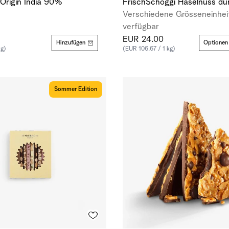
 Origin India 90%
FrischSchoggi Haselnuss du
Verschiedene Grösseneinhei
verfügbar
EUR 24.00
Hinzufügen
Optionen
kg)
(EUR 106.67 / 1 kg)
Sommer Edition