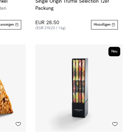
nkel
Single Origin Truffle Selection 12er
ten
Packung
EUR 28.50
 anzeigen
Hinzufügen
(EUR 219.23 / 1 kg)
Neu