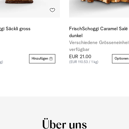
gi Säckli gross
FrischSchoggi Caramel Salé
dunkel
Verschiedene Grösseneinhei
verfügbar
EUR 21.00
Hinzufügen
Optionen
g)
(EUR 110.53 / 1 kg)
Über uns