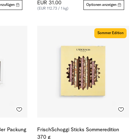
EUR 31.00
inzufügen
Optionen anzeigen
(EUR 112.73 / 1 kg)
Sommer Edition
 8er Packung
FrischSchoggi Sticks Sommeredition
370 g