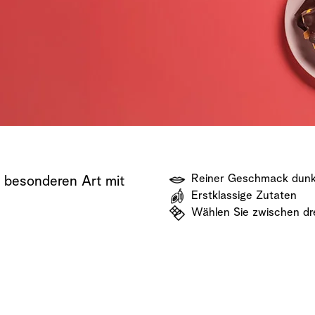
Jetzt kaufen
Jetzt entdecken
Jetzt kaufen
Reiner Geschmack dunk
 besonderen Art mit
Erstklassige Zutaten
Wählen Sie zwischen dr