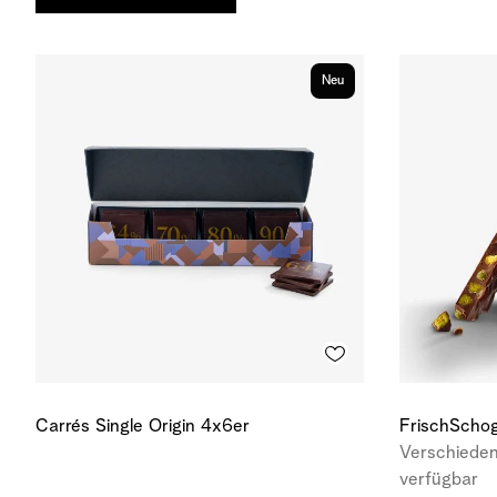
Neu
Carrés Single Origin 4x6er
FrischSchog
Verschieden
verfügbar