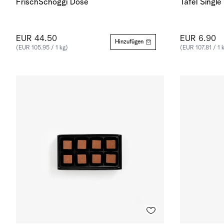
FrischSchoggi Dose
Tafel Single
EUR 44.50
EUR 6.90
Hinzufügen
(EUR 105.95 / 1 kg)
(EUR 107.81 / 1 