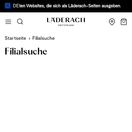
DE
 gefälschten Websites, die sich als Läderach-Seiten ausgeben.
Mehr 
Zum Inhalt springen
Suche
Wage
Startseite
Filialsuche
Filialsuche