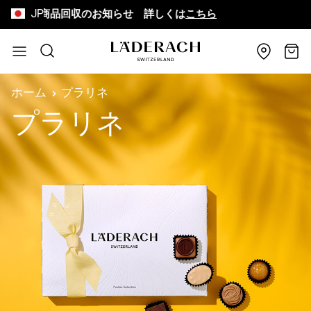
JP
詫びと商品回収のお知らせ 詳しくは
こちら
8,6
コンテンツにスキップ
検索
カー
ホーム
プラリネ
プラリネ