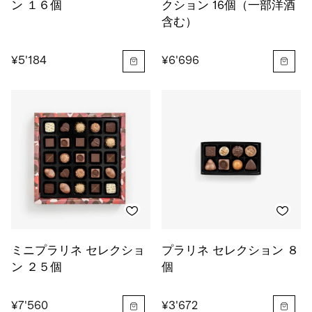
ン １６個
クション 16個（一部洋酒
含む）
¥5'184
¥6'696
ミニプラリネ セレクショ
プラリネ セレクション ８
ン ２５個
個
¥7'560
¥3'672