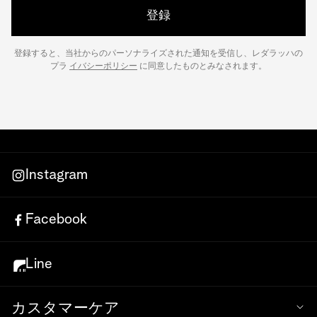
ります。おのずと期待は高まり、それぞれがお気に入りのプラリ
登録
ネやトリュフを確保しようとするでしょう。
登録すると、当社からのパーソナライズされた通知を受信し、レダラッハの
箱入りのチョコレートは、夕食後の美味しいプチフールとして、
プラ
イバシーポリシー
に同意したものとみなされます。
ゲストと一緒にお楽しみいただけます。本当に魅惑的な瞬間であ
り、誰もが喜びを感じるでしょう。
レダラッハでは、あらゆるシーンに対応するチョコレートボック
スが揃っています。大切な人に感謝を伝えるときも、特別なお祝
いがあるときも、あなたにふさわしいボックスがあります。誕生
Instagram
日をお祝いするのに、甘い美味しさを堪能する以上の方法がある
でしょうか？
Facebook
最高の原材料だけで製造
レダラッハのチョコレートがスイス産の最高級チョコレートとし
Line
て認められているのは、決して偶然ではありません。私たちのシ
ョコラティエは、地元の契約農家から調達する最高の原材料のみ
カスタマーケア
を厳選しています。これにより、レダラッハチョコレートの美味