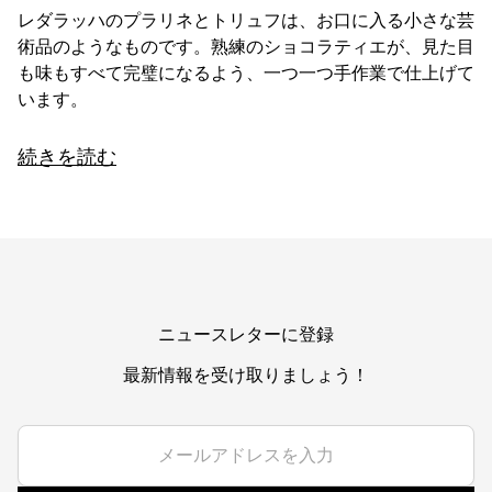
レダラッハのプラリネとトリュフは、お口に入る小さな芸
術品のようなものです。熟練のショコラティエが、見た目
も味もすべて完璧になるよう、一つ一つ手作業で仕上げて
います。
かつて逸話で「人生はチョコレートの箱のようなものだ。何が出
続きを読む
てくるかは、食べてみなくてはわからない」とありました。それ
ぞれのエレガントな箱には、最高級のチョコレート、ヘーゼルナ
ッツ、キャラメル、マジパン、ハチミツ、その他多くの美味しい
原材料で作られた多種多様な美味しいプラリネとトリュフが入っ
ています。人生のように、人はいつ何を得られるかわからないも
のですが、レダラッハのプレミアムなチョコレートボックスなら
常に最高級のチョコレートを手に入れることが出来るのです。
ニュースレターに登録
最新情報を受け取りましょう！
特別なシーンに贅沢な時間を
誕生日、親友とのディナー、初デートなど特別な日には、特別な
お楽しみが必要です。誰かがレダラッハの高級プラリネやトリュ
フのボックスを持って来ると、それは特別な日であることがわか