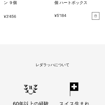
ン ９個
個 ハートボックス
¥5'184
¥3'456
レダラッハについて
60年以上の経験
スイス生まれ