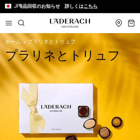
JP
詫びと商品回収のお知らせ 詳しくは
こちら
8,6
コンテンツにスキップ
検索
カー
ホーム
プラリネとトリュフ
プラリネとトリュフ