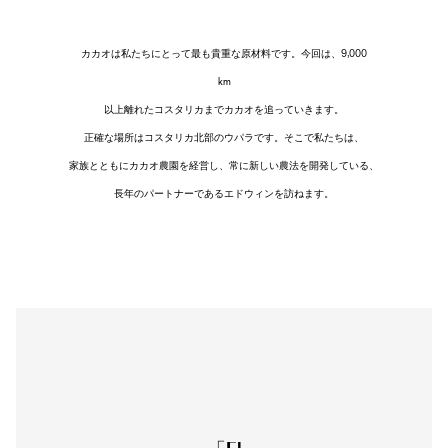
カカオは私たちにとって最も貴重な原材料です。今回は、9,000
km
以上離れたコスタリカまでカカオを追っていきます。
正確な場所はコスタリカ北部のウパラです。そこで私たちは、
家族とともにカカオ農園を経営し、常に新しい農法を開発している、
長年のパートナーであるエドウィンを訪ねます。