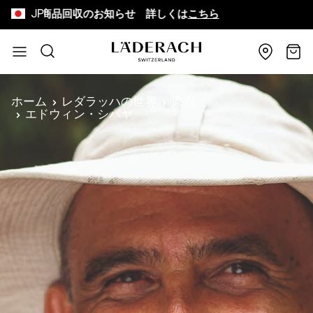
JP
商品回収のお知らせ 詳しくは
こちら
8,64
コンテンツにスキップ
検索
カー
ホーム
レダラッハの世界
原点
エドウィン・シバヤ