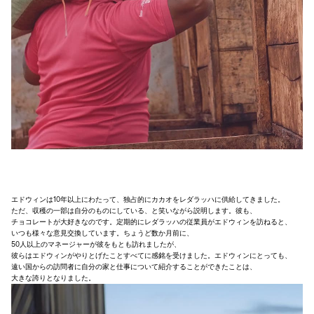
エドウィンは10年以上にわたって、独占的にカカオをレダラッハに供給してきました。
ただ、収穫の一部は自分のものにしている、と笑いながら説明します。彼も、
チョコレートが大好きなのです。定期的にレダラッハの従業員がエドウィンを訪ねると、
いつも様々な意見交換しています。ちょうど数か月前に、
50人以上のマネージャーが彼をもとも訪れましたが、
彼らはエドウィンがやりとげたことすべてに感銘を受けました。エドウィンにとっても、
遠い国からの訪問者に自分の家と仕事について紹介することができたことは、
大きな誇りとなりました。