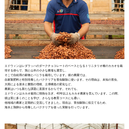
エドウィンはレダラッハのダークチョコレートのベースとなるトリニタリオ種のカカオを栽
培する傍らで、鶏と山羊の小さな農場も運営し、
そこで自給用の穀物とバニラを栽培しています。彼の農園では、
自家製肥料と特別培養したバクテリアを害虫駆除に使います。その理由は、未知の害虫、
大雨による湛水と菌類の増殖、土壌構造の変化など、
農家はいつも新たな課題に直面するからです。それでも、
エドウィンはカカオ栽培に情熱を注ぎ、40年以上もカカオ農家を営んでいます。この間、
彼は実に多くのことを学び、さらなる教育コースにも通い、
他地域の農家と定期的に交流してきました。現在は、害虫駆除に役立てるため、
海水と鶏卵から培養したバクテリアを使った実験を行っています。