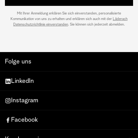
Mit Ihrer Anmeldung erklären Sie sich einverstanden, personalisierte
Kommunikation von uns zu erhalten und erklären sich auch mit der
Läderach
Datenschutzrichtlinie einverstanden
. Sie können sich jederzeit abmelden.
Folge uns
LinkedIn
Instagram
Facebook