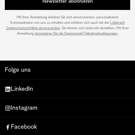
Newsletter abonnieren
Mit Ihrer Anmeldung erklären Sie sich einverstanden, personalisierte
Kommunikation von uns zu erhalten und erklären sich auch mit der
Läderach
Datenschutzrichtlinie einverstanden
. Sie können sich jederzeit abmelden. Mit Ihrer
Anmeldung
akzeptieren Sie die Gewinnspiel Teilnahmebedingungen
.
Folge uns
LinkedIn
Instagram
Facebook