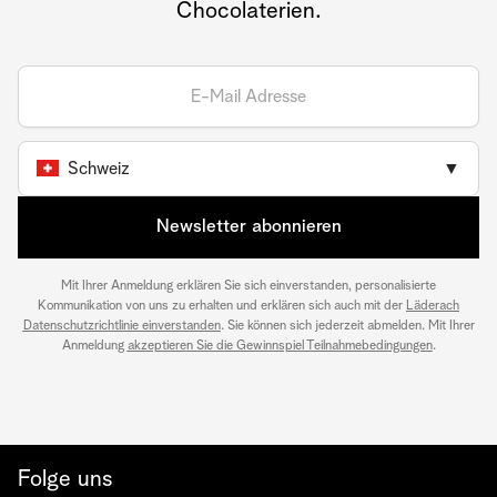
Chocolaterien.
Schweiz
▼
Newsletter abonnieren
Mit Ihrer Anmeldung erklären Sie sich einverstanden, personalisierte
Kommunikation von uns zu erhalten und erklären sich auch mit der
Läderach
Datenschutzrichtlinie einverstanden
. Sie können sich jederzeit abmelden. Mit Ihrer
Anmeldung
akzeptieren Sie die Gewinnspiel Teilnahmebedingungen
.
Folge uns