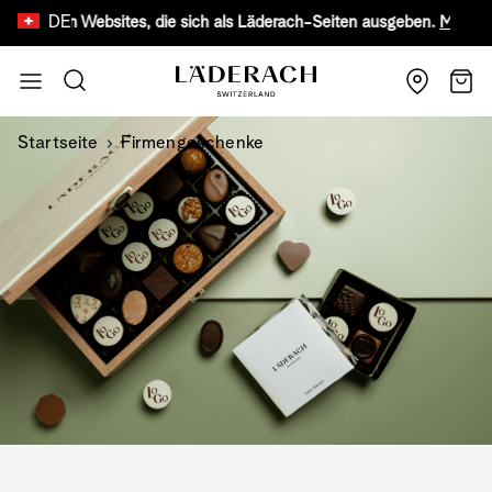
DE
älschten Websites, die sich als Läderach-Seiten ausgeben.
Mehr erfa
Zum Inhalt springen
Suche
Wage
Startseite
Firmengeschenke