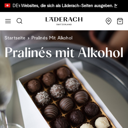
DE
lschten Websites, die sich als Läderach-Seiten ausgeben.
Mehr erfah
Zum Inhalt springen
Suche
Wage
Startseite
Pralinés Mit Alkohol
Pralinés mit Alkohol