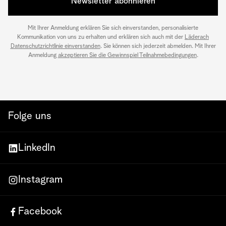
Newsletter abonnieren
Mit Ihrer Anmeldung erklären Sie sich einverstanden, personalisierte
Kommunikation von uns zu erhalten und erklären sich auch mit der
Läderach
Datenschutzrichtlinie einverstanden
. Sie können sich jederzeit abmelden. Mit Ihrer
Anmeldung
akzeptieren Sie die Gewinnspiel Teilnahmebedingungen
.
Folge uns
LinkedIn
Instagram
Facebook