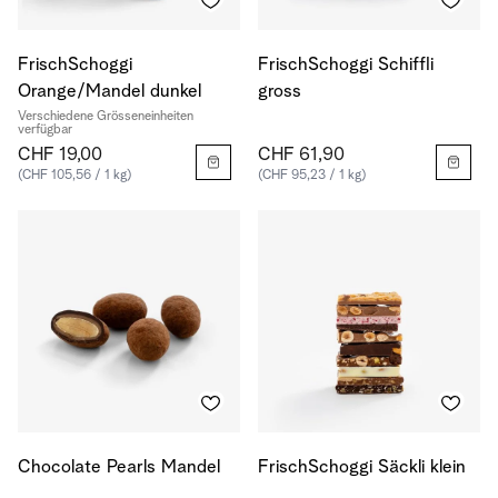
FrischSchoggi
FrischSchoggi Schiffli
Orange/Mandel dunkel
gross
Verschiedene Grösseneinheiten
verfügbar
CHF 19,00
CHF 61,90
(CHF 105,56 / 1 kg)
(CHF 95,23 / 1 kg)
Chocolate Pearls Mandel
FrischSchoggi Säckli klein