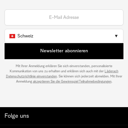
Schweiz
▼
Newsletter abonnieren
Mit Ihrer Anmeldung erklären Sie sich einverstanden, personalisierte
Kommunikation von uns zu erhalten und erklären sich auch mit der
Läderach
Datenschutzrichtlinie einverstanden
. Sie können sich jederzeit abmelden. Mit Ihrer
Anmeldung
akzeptieren Sie die Gewinnspiel Teilnahmebedingungen
.
Folge uns