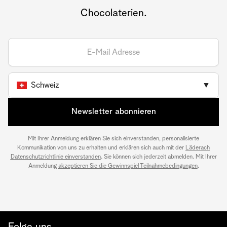
Chocolaterien.
Schweiz
▼
Newsletter abonnieren
Mit Ihrer Anmeldung erklären Sie sich einverstanden, personalisierte
Kommunikation von uns zu erhalten und erklären sich auch mit der
Läderach
Datenschutzrichtlinie einverstanden
. Sie können sich jederzeit abmelden. Mit Ihrer
Anmeldung
akzeptieren Sie die Gewinnspiel Teilnahmebedingungen
.