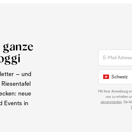
e ganze
oggi
letter – und
Schweiz
 Riesentafel
Mit Ihrer Anmeldung er
ecken: neue
uns zu erhalten u
einverstanden
. Sie 
nd Events in