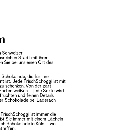
ln
en Schweizer
reichen Stadt mit ihrer
 Sie bei uns einen Ort des
Schokolade, die für ihre
t ist. Jede FrischSchoggi ist mit
 zu schenken. Von der zart
zarten weißen – jede Sorte wird
früchten und feinen Details
der Schokolade bei Läderach
: FrischSchoggi ist immer die
üßt Sie immer mit einem Lächeln
erach Schokolade in Köln – wo
treffen.