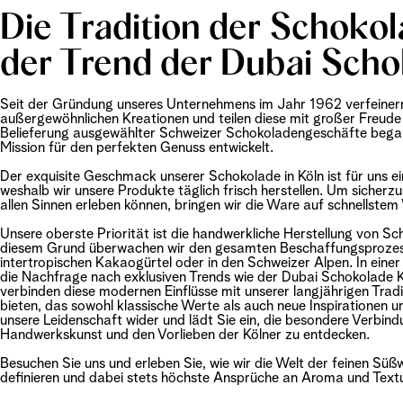
Die Tradition der Schoko
der Trend der Dubai Scho
Seit der Gründung unseres Unternehmens im Jahr 1962 verfeinern
außergewöhnlichen Kreationen und teilen diese mit großer Freude 
Belieferung ausgewählter Schweizer Schokoladengeschäfte begann
Mission für den perfekten Genuss entwickelt.
Der exquisite Geschmack unserer Schokolade in Köln ist für uns e
weshalb wir unsere Produkte täglich frisch herstellen. Um sicherzus
allen Sinnen erleben können, bringen wir die Ware auf schnellstem
Unsere oberste Priorität ist die handwerkliche Herstellung von S
diesem Grund überwachen wir den gesamten Beschaffungsprozess
intertropischen Kakaogürtel oder in den Schweizer Alpen. In einer
die Nachfrage nach exklusiven Trends wie der Dubai Schokolade K
verbinden diese modernen Einflüsse mit unserer langjährigen Tradi
bieten, das sowohl klassische Werte als auch neue Inspirationen 
unsere Leidenschaft wider und lädt Sie ein, die besondere Verbin
Handwerkskunst und den Vorlieben der Kölner zu entdecken.
Besuchen Sie uns und erleben Sie, wie wir die Welt der feinen Sü
definieren und dabei stets höchste Ansprüche an Aroma und Textur