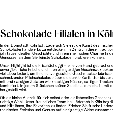
Schokolade Filialen in Kö
In der Domstadt Köln lädt Läderach Sie ein, die Kunst des frisch
Schokoladenhandwerks zu entdecken. Im Zentrum dieser traditions
jahrtausendealten Geschichte und ihrem rheinischen Charme finden
Genusses, an dem Sie feinste Schokoladen probieren können.
Unser Highlight ist die FrischSchoggi – eine von Hand gebrochene 
unvergleichliche Frische und ihren einzigartigen Geschmack bekann
viel Liebe kreiert, um Ihnen unvergessliche Geschmackserlebnisse
schmelzenden Milchschokolade über die dunkle Zartbitter bis zur 
mit erstklassigen Zutaten wie knackigen Nüssen, saftigen Trocken
kombiniert. In jedem Stückchen spüren Sie die Leidenschaft, mit 
hergestellt wird.
Ob als kleine Auszeit für sich selbst oder als liebevolles Geschenk
richtige Wahl. Unser freundliches Team bei Läderach in Köln begr
und hilft Ihnen, Ihre Favoriten zu finden. Erleben Sie frische Läd
rheinischer Frohsinn und Genuss auf einzigartige Weise zusammen