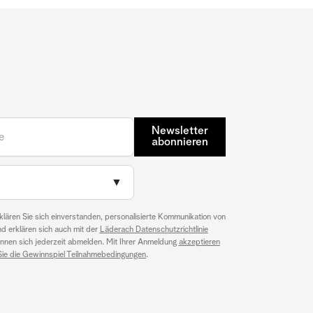
Newsletter
abonnieren
▼
klären Sie sich einverstanden, personalisierte Kommunikation von
nd erklären sich auch mit der
Läderach Datenschutzrichtlinie
können sich jederzeit abmelden. Mit Ihrer Anmeldung
akzeptieren
Sie die Gewinnspiel Teilnahmebedingungen
.