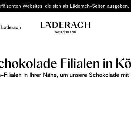
efälschten Websites, die sich als Läderach-Seiten ausgeben.
 Läderach
chokolade Filialen in Kö
-Filialen in Ihrer Nähe, um unsere Schokolade mit 
Schokolade
Verschenken Sie Fre
Schokolade – eine Ku
klassische