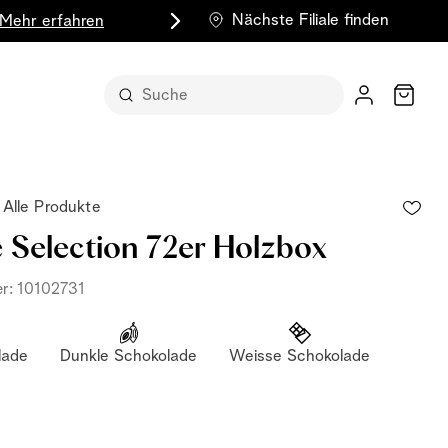
Nächste Filiale finden
Mehr erfahren
Wagen
Alle Produkte
e Selection 72er Holzbox
er: 10102731
 in ihrer
lade
Dunkle Schokolade
Weisse Schokolade
ude
nst für sich
n Form