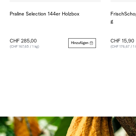
Praline Selection 144er Holzbox
FrischScho
g
CHF 285,00
CHF 15,90
Hinzufügen
(CHF 167,65 / 1 kg)
(CHF 176,67 / 1 