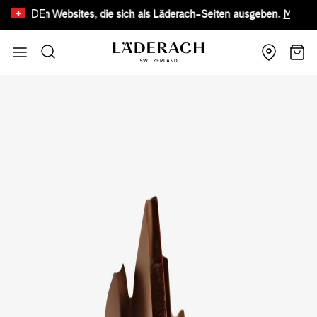
DE
hten Websites, die sich als Läderach-Seiten ausgeben.
Mehr erfahren
Zum Inhalt springen
Suche
Wage