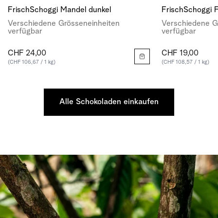
Produkts optimal sind. Nach diesem Datum behält das
FrischSchoggi Mandel dunkel
FrischSchoggi F
Produkt seine grundlegenden Qualitäten bei und kann
Verschiedene Grösseneinheiten
Verschiedene G
weiterhin verzehrt werden, sofern es unter guten
verfügbar
verfügbar
Bedingungen gelagert wurde.
CHF 24,00
CHF 19,00
(CHF 106,67 / 1 kg)
(CHF 108,57 / 1 kg)
Alle Schokoladen einkaufen