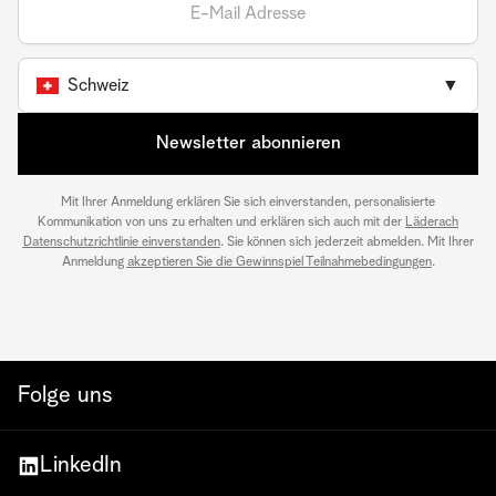
Schweiz
▼
Newsletter abonnieren
Mit Ihrer Anmeldung erklären Sie sich einverstanden, personalisierte
Kommunikation von uns zu erhalten und erklären sich auch mit der
Läderach
Datenschutzrichtlinie einverstanden
. Sie können sich jederzeit abmelden. Mit Ihrer
Anmeldung
akzeptieren Sie die Gewinnspiel Teilnahmebedingungen
.
Folge uns
LinkedIn