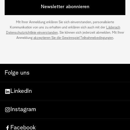
Newsletter abonnieren
Mit Ihrer Anmeldung erklären Sie sich einverstanden, personalisierte
Kommunikation von uns zu erhalten und erklären sich auch mit der
Läderach
Datenschutzrichtlinie einverstanden
. Sie können sich jederzeit abmelden. Mit Ihrer
Anmeldung
akzeptieren Sie die Gewinnspiel Teilnahmebedingungen
.
Folge uns
LinkedIn
Instagram
Facebook