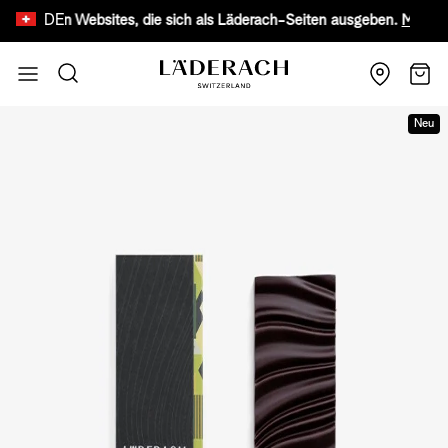
DE
hten Websites, die sich als Läderach-Seiten ausgeben.
Mehr erfahren
Zum Inhalt springen
Suche
Wage
Neu