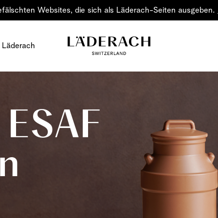
efälschten Websites, die sich als Läderach-Seiten ausgeben.
 Läderach
e ESAF
n
Schokolade
Verschenken Sie Fre
Schokolade – eine Ku
klassische