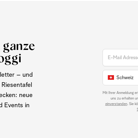
e ganze
oggi
letter – und
Schweiz
 Riesentafel
Mit Ihrer Anmeldung er
ecken: neue
uns zu erhalten u
einverstanden
. Sie 
nd Events in