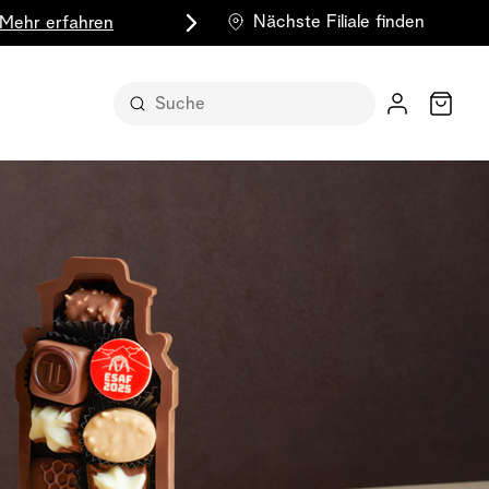
Nächste Filiale finden
Mehr erfahren
Wagen
 in ihrer
ude
nst für sich
n Form