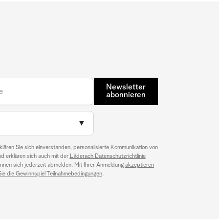
Newsletter
abonnieren
▼
klären Sie sich einverstanden, personalisierte Kommunikation von
nd erklären sich auch mit der
Läderach Datenschutzrichtlinie
können sich jederzeit abmelden. Mit Ihrer Anmeldung
akzeptieren
Sie die Gewinnspiel Teilnahmebedingungen
.