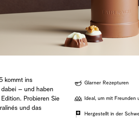
Jetzt kaufen
Jetzt entdecken
Jetzt kaufen
5 kommt ins
Glarner
Rezepturen
t dabei – und haben
Edition. Probieren Sie
Ideal,
um mit Freunden un
Pralinés und das
Hergestellt
in der Schwe