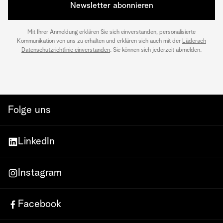
Newsletter abonnieren
Mit Ihrer Anmeldung erklären Sie sich einverstanden, personalisierte
Kommunikation von uns zu erhalten und erklären sich auch mit der
Läderach
Datenschutzrichtlinie einverstanden
. Sie können sich jederzeit abmelden.
Folge uns
LinkedIn
Instagram
Facebook