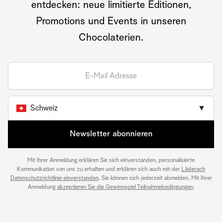
entdecken: neue limitierte Editionen,
Promotions und Events in unseren
Chocolaterien.
Schweiz
▼
Newsletter abonnieren
Mit Ihrer Anmeldung erklären Sie sich einverstanden, personalisierte
Kommunikation von uns zu erhalten und erklären sich auch mit der
Läderach
Datenschutzrichtlinie einverstanden
. Sie können sich jederzeit abmelden. Mit Ihrer
Anmeldung
akzeptieren Sie die Gewinnspiel Teilnahmebedingungen
.