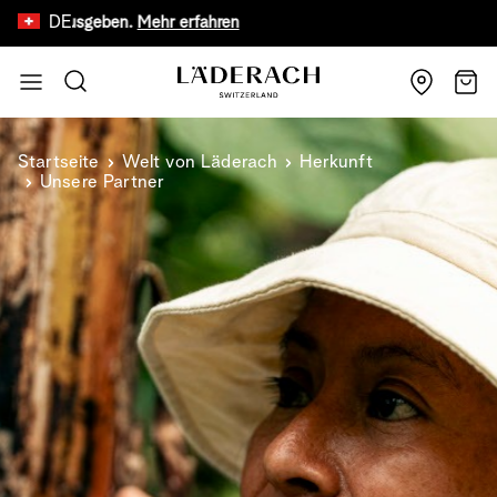
DE
geben.
Mehr erfahren
Nur für kurze Zeit: kostenlos
Zum Inhalt springen
Suche
Wage
Startseite
Welt von Läderach
Herkunft
Unsere Partner