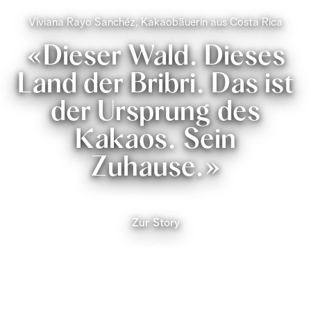
Viviana Rayo Sanchéz, Kakaobäuerin aus Costa Rica
«Dieser Wald. Dieses
Land der Bribri. Das ist
der Ursprung des
Kakaos. Sein
Zuhause.»
Zur Story