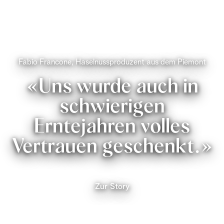
Fabio Francone, Haselnussproduzent aus dem Piemont
«Uns wurde auch in
schwierigen
Erntejahren volles
Vertrauen geschenkt.»
Zur Story