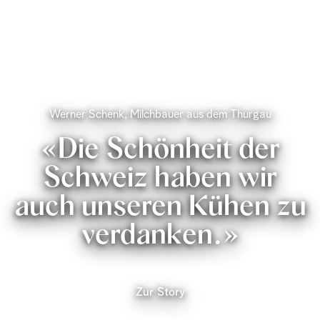
Werner Schenk, Milchbauer aus dem Thurgau
«Die Schönheit der
Schweiz haben wir
auch unseren Kühen zu
verdanken.»
Zur Story